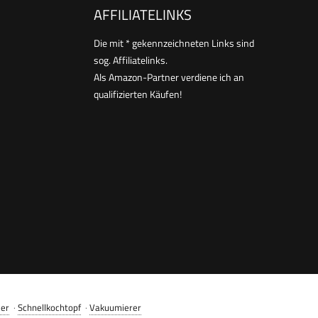
AFFILIATELINKS
Die mit * gekennzeichneten Links sind
sog. Affiliatelinks.
Als Amazon-Partner verdiene ich an
qualifizierten Käufen!
er
·
Schnellkochtopf
·
Vakuumierer