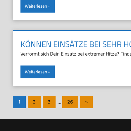
Weiterlesen
KÖNNEN EINSÄTZE BEI SEHR
Verformt sich Dein Einsatz bei extremer Hitze? Fi
Weiterlesen
Seitennummerierung
Nächste
1
2
3
…
26
»
Beiträge
der
Beiträge