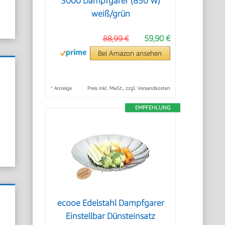
3000 Dampfgarer (850 W)
weiß/grün
88,99 €
59,90 €
Bei Amazon ansehen
?
*
Anzeige
Preis inkl. MwSt., zzgl. Versandkosten
EMPFEHLUNG
ecooe Edelstahl Dampfgarer
Einstellbar Dünsteinsatz