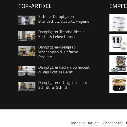
TOP-ARTIKEL
EMPF
Sicherer Dampfgarer:
Brandschutz, Austritt, Hygiene
Dampfgarer-Trends: Wie sie
Küche & Leben formen
Dampfgarer-Mealprep:
Wochenplan & einfache
Rezepte
Fassung
Dampfgarer kaufen: So findest
Dampfk
du das richtige Gerät
Durchme
Dampfgarer richtig bedienen:
Timer +
Schritt für Schritt
automat
spülmas
900W, w
Dampfga
Deckeln
Reisscha
herausn
Eierhalt
schnelle
Kochen & Backen
·
Küchenhelfer
·
19270-