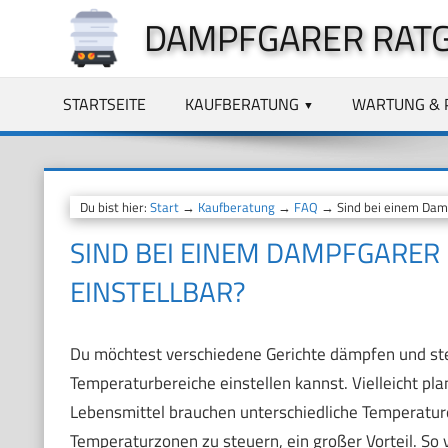
Zum
DAMPFGARER RAT
Inhalt
springen
STARTSEITE
KAUFBERATUNG
WARTUNG & 
Du bist hier:
Start
→
Kaufberatung
→
FAQ
→ Sind bei einem Damp
SIND BEI EINEM DAMPFGARE
EINSTELLBAR?
Du möchtest verschiedene Gerichte dämpfen und ste
Temperaturbereiche einstellen kannst. Vielleicht pla
Lebensmittel brauchen unterschiedliche Temperaturen
Temperaturzonen zu steuern, ein großer Vorteil. So 