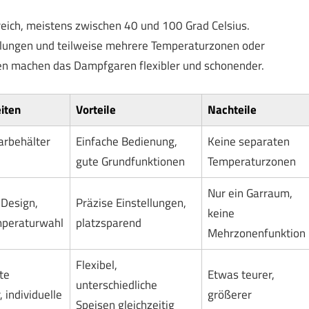
eich, meistens zwischen 40 und 100 Grad Celsius.
llungen und teilweise mehrere Temperaturzonen oder
ten machen das Dampfgaren flexibler und schonender.
iten
Vorteile
Nachteile
arbehälter
Einfache Bedienung,
Keine separaten
gute Grundfunktionen
Temperaturzonen
Nur ein Garraum,
Design,
Präzise Einstellungen,
keine
mperaturwahl
platzsparend
Mehrzonenfunktion
Flexibel,
te
Etwas teurer,
unterschiedliche
 individuelle
größerer
Speisen gleichzeitig