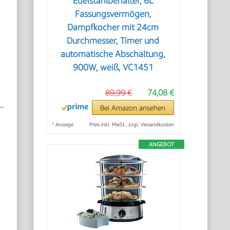
Edelstahlbehälter, 6L
Fassungsvermögen,
Dampfkocher mit 24cm
Durchmesser, Timer und
automatische Abschaltung,
900W, weiß, VC1451
89,99 €
74,08 €
Bei Amazon ansehen
*
Anzeige
Preis inkl. MwSt., zzgl. Versandkosten
ANGEBOT