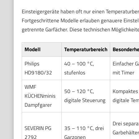
Einsteigergeräte haben oft nur einen Temperaturber
Fortgeschrittene Modelle erlauben genauere Einste
getrennte Garfächer. Diese technischen Möglichkei
Modell
Temperaturbereich
Besonderhe
Philips
40 – 100 °C,
Einfacher G
HD9180/32
stufenlos
mit Timer
WMF
50 – 120 °C,
Kompaktes 
KÜCHENminis
digitale Steuerung
digitale Te
Dampfgarer
Drei separa
SEVERIN PG
35 – 110 °C, drei
Garbehälter,
2792
Garzonen