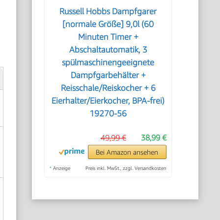
Russell Hobbs Dampfgarer
[normale Größe] 9,0l (60
Minuten Timer +
Abschaltautomatik, 3
spülmaschinengeeignete
Dampfgarbehälter +
Reisschale/Reiskocher + 6
Eierhalter/Eierkocher, BPA-frei)
19270-56
49,99 €
38,99 €
Bei Amazon ansehen
*
Anzeige
Preis inkl. MwSt., zzgl. Versandkosten