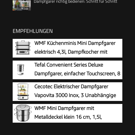
Dampfgarer richtig bedienen: Schritt für Schritt
EMPFEHLUNGEN
WMF Küchenminis Mini Dampfgarer
elektrisch 4,3l, Dampfkocher mit
Memory-Funktion, elektrische
Tefal Convenient Series Deluxe
Dampfgarer, Warmhaltefunktion,
Dampfgarer, einfacher Touchscreen, 8
Restlaufzeitanzeige, 2 Garbehälter
Programme, Garen auf 3 Ebenen,
Cecotec Elektrischer Dampfgarer
Behälter aus Edelstahl, langlebige Qualität,
Vapovita 3000 Inox, 3 Unabhängige
gesunde Zubereitung, Edelstahl/weiß, VC502D
Behälter, Reisschale, 60 Min Timer, 2
WMF Mini Dampfgarer mit
seitliche Wassereinlässe, Grau, 800W, BPA-frei,
Metalldeckel klein 16 cm, 1,5l,
Spülmaschinengeeignet, Edelstahl, 9L Kapazität
Dampftopf, Cromargan Edelstahl
poliert, Induktion, Dampfgarer Topf stapelbar,