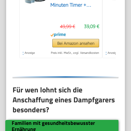
Minuten Timer +
Abschaltautomatik, 3
spülmaschinengeeignete
49,99 €
39,09 €
Dampfgarbehälter +
Reisschale/Reiskocher
+ 6
Bei Amazon ansehen
Eierhalter/Eierkocher,
*
Anzeige
Preis inkl. MwSt., zzgl. Versandkosten
*
Anzeige
BPA-frei) 19270-56
Für wen lohnt sich die
Anschaffung eines Dampfgarers
besonders?
Familien mit gesundheitsbewusster
Ernährung