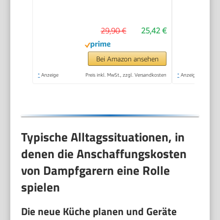
Behälter, Reisschale,
60 Min Timer, 2
29,90 €
25,42 €
seitliche
Wassereinlässe, Grau,
800W, BPA-frei,
Bei Amazon ansehen
Spülmaschinengeeignet,
*
Anzeige
Preis inkl. MwSt., zzgl. Versandkosten
*
Anzeige
Edelstahl, 9L
Kapazität
Typische Alltagssituationen, in
denen die Anschaffungskosten
von Dampfgarern eine Rolle
spielen
Die neue Küche planen und Geräte