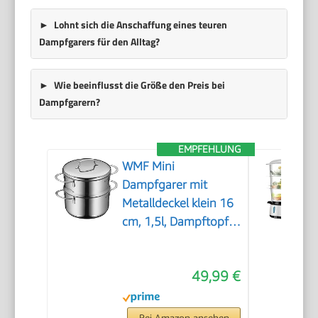
Lohnt sich die Anschaffung eines teuren
Dampfgarers für den Alltag?
Wie beeinflusst die Größe den Preis bei
Dampfgarern?
EMPFEHLUNG
WMF Mini
Dampfgarer mit
Metalldeckel klein 16
cm, 1,5l, Dampftopf,
Cromargan Edelstahl
poliert, Induktion,
49,99 €
Dampfgarer Topf
stapelbar, ideal für
kleine Portionen oder
Bei Amazon ansehen