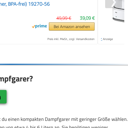
❯
cher, BPA-frei) 19270-56
49,99 €
39,09 €
Bei Amazon ansehen
Preis inkl. MwSt., zzgl. Versandkosten
*
Anzeige
ampfgarer?
n
est du einen kompakten Dampfgarer mit geringer Größe wählen.
n von etwa 4 bis 6 Litern an. Sie benötigen weniger