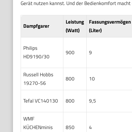
Gerät nutzen kannst. Und der Bedienkomfort macht 
Leistung
Fassungsvermögen
Dampfgarer
(Watt)
(Liter)
Philips
900
9
HD9190/30
Russell Hobbs
800
10
19270-56
Tefal VC140130
800
9,5
WMF
KÜCHENminis
850
4