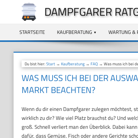
Zum
DAMPFGARER RAT
Inhalt
springen
STARTSEITE
KAUFBERATUNG
WARTUNG & 
Du bist hier:
Start
→
Kaufberatung
→
FAQ
→ Was muss ich bei d
WAS MUSS ICH BEI DER AUSW
MARKT BEACHTEN?
Wenn du dir einen Dampfgarer zulegen möchtest, ste
wirklich zu dir? Wie viel Platz brauchst du? Und wel
groß. Schnell verliert man den Überblick. Dabei kann
dafür, dass Gemüse, Fisch oder andere Gerichte sch