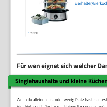
Eierhalter/Eierko
*
Anzeige
Für wen eignet sich welcher D
Singlehaushalte und kleine Küche
Wenn du alleine lebst oder wenig Platz hast, sollt
Hier bieten sich Geräte mit kleinen Fassungsvermöge