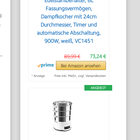
Edelstahlbehälter, 6L
Fassungsvermögen,
l
Dampfkocher mit 24cm
e
Durchmesser, Timer und
automatische Abschaltung,
900W, weiß, VC1451
89,99 €
73,24 €
Bei Amazon ansehen
*
Anzeige
Preis inkl. MwSt., zzgl. Versandkosten
ANGEBOT