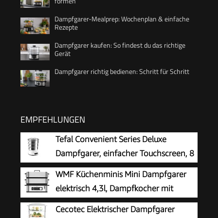
formen
Dampfgarer-Mealprep: Wochenplan & einfache
Rezepte
Dampfgarer kaufen: So findest du das richtige
Gerät
Dampfgarer richtig bedienen: Schritt für Schritt
EMPFEHLUNGEN
Tefal Convenient Series Deluxe
Dampfgarer, einfacher Touchscreen, 8
Programme, Garen auf 3 Ebenen,
WMF Küchenminis Mini Dampfgarer
Behälter aus Edelstahl, langlebige Qualität,
elektrisch 4,3l, Dampfkocher mit
gesunde Zubereitung, Edelstahl/weiß, VC502D
Memory-Funktion, elektrische
Cecotec Elektrischer Dampfgarer
Dampfgarer, Warmhaltefunktion,