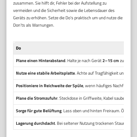
zusammen. Sie hilft dir, Fehler bei der Aufstellung zu
vermeiden und die Sicherheit sowie die Lebensdauer des
Geräts zu erhöhen. Setze die Do’s praktisch um und nutze die
Don’ts als Warnungen.
Do
Plane einen Hinterabstand
. Halte je nach Gerät
2–15 cm
zur Wand f
Nutze eine stabile Arbeitsplatte
. Achte auf Tragfähigkeit und eben
Positioniere in Reichweite der Spüle
, wenn häufiges Nachfüllen nö
Plane die Stromzufuhr
. Steckdose in Griffweite, Kabel sauber ver
Sorge für gute Belüftung
. Lass oben und hinten Freiraum. Öffne ge
Lagerung durchdacht
. Bei seltener Nutzung trockenen Stauraum