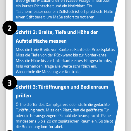
Besorge ein Maßband, einen Wasserwaagenlineal oder
ein kurzes Richtscheit und ein Notizblatt. Ein
Taschenmesser oder ein Zollstock ist oft praktisch. Halte
einen Stift bereit, um Maße sofort zu notieren.
Schritt 2: Breite, Tiefe und Höhe der
Aufstellfläche messen
Miss die freie Breite von Kante zu Kante der Arbeitsplatte.
Miss die Tiefe von der Rückwand bis zur Vorderkante.
Miss die Höhe bis zur Unterkante eines Hängeschranks,
falls vorhanden. Trage alle Werte schriftlich ein.
Wiederhole die Messung zur Kontrolle.
Schritt 3: Türöffnungen und Bedienraum
prüfen
Öffne die Tür des Dampfgarers oder stelle die gedachte
Türöffnung nach. Miss den Platz, den die geöffnete Tür
oder die herausgezogene Schublade beansprucht. Plane
mindestens 5 bis 20 cm zusätzlichen Raum ein. So bleibt
die Bedienung komfortabel.