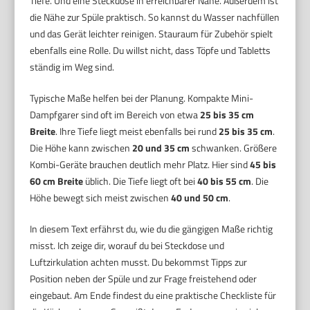
Tiefe. Und eine Steckdose in erreichbarer Nähe. Außerdem ist
die Nähe zur Spüle praktisch. So kannst du Wasser nachfüllen
und das Gerät leichter reinigen. Stauraum für Zubehör spielt
ebenfalls eine Rolle. Du willst nicht, dass Töpfe und Tabletts
ständig im Weg sind.
Typische Maße helfen bei der Planung. Kompakte Mini-
Dampfgarer sind oft im Bereich von etwa
25 bis 35 cm
Breite
. Ihre Tiefe liegt meist ebenfalls bei rund
25 bis 35 cm
.
Die Höhe kann zwischen
20 und 35 cm
schwanken. Größere
Kombi-Geräte brauchen deutlich mehr Platz. Hier sind
45 bis
60 cm Breite
üblich. Die Tiefe liegt oft bei
40 bis 55 cm
. Die
Höhe bewegt sich meist zwischen
40 und 50 cm
.
In diesem Text erfährst du, wie du die gängigen Maße richtig
misst. Ich zeige dir, worauf du bei Steckdose und
Luftzirkulation achten musst. Du bekommst Tipps zur
Position neben der Spüle und zur Frage freistehend oder
eingebaut. Am Ende findest du eine praktische Checkliste für