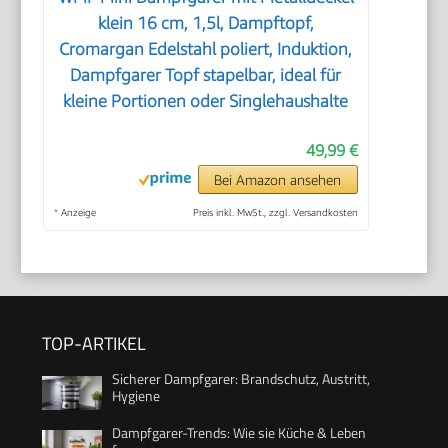
klein 16 cm, 1,5l, Dampftopf,
Cromargan Edelstahl poliert, Induktion,
Dampfgarer Topf stapelbar, ideal für
kleine Portionen oder Singlehaushalte
49,99 €
Bei Amazon ansehen
*
Anzeige
Preis inkl. MwSt., zzgl. Versandkosten
TOP-ARTIKEL
Sicherer Dampfgarer: Brandschutz, Austritt,
Hygiene
Dampfgarer-Trends: Wie sie Küche & Leben