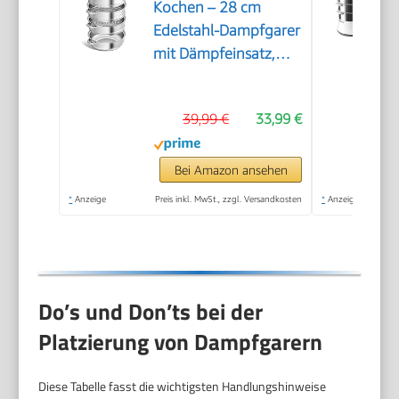
Kochen – 28 cm
Edelstahl-Dampfgarer
mit Dämpfeinsatz,
3/4/5-stöckiges
Kochgeschirr mit
39,99 €
33,99 €
Deckel zum Garen von
Gemüse,
Meeresfrüchten,
Bei Amazon ansehen
Suppen, Eintöpfen
*
Anzeige
Preis inkl. MwSt., zzgl. Versandkosten
*
Anzeige
und Pasta (Vier)
Do’s und Don’ts bei der
Platzierung von Dampfgarern
Diese Tabelle fasst die wichtigsten Handlungshinweise