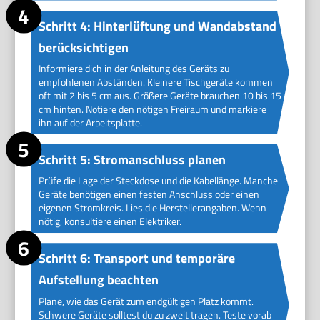
Schritt 4: Hinterlüftung und Wandabstand
berücksichtigen
Informiere dich in der Anleitung des Geräts zu
empfohlenen Abständen. Kleinere Tischgeräte kommen
oft mit 2 bis 5 cm aus. Größere Geräte brauchen 10 bis 15
cm hinten. Notiere den nötigen Freiraum und markiere
ihn auf der Arbeitsplatte.
Schritt 5: Stromanschluss planen
Prüfe die Lage der Steckdose und die Kabellänge. Manche
Geräte benötigen einen festen Anschluss oder einen
eigenen Stromkreis. Lies die Herstellerangaben. Wenn
nötig, konsultiere einen Elektriker.
Schritt 6: Transport und temporäre
Aufstellung beachten
Plane, wie das Gerät zum endgültigen Platz kommt.
Schwere Geräte solltest du zu zweit tragen. Teste vorab