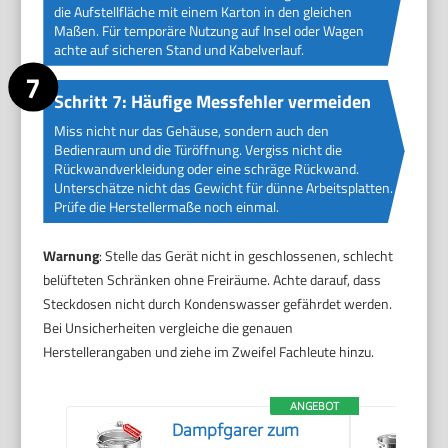
die Aufstellfläche mit einem Karton in den gleichen
Maßen. Für temporäre Nutzung auf Insel oder Wagen
achte auf sicheren Stand und Kabelverlauf.
Schritt 7: Häufige Messfehler vermeiden
Miss nicht nur das Gehäuse, sondern auch den
Bedienraum und die Türöffnung. Vergiss nicht die
Rückwandverkleidung oder eine schräge Rückwand.
Unterschätze nicht das Gewicht für dünne Arbeitsplatten.
Prüfe die Herstellermaße noch einmal.
Warnung
: Stelle das Gerät nicht in geschlossenen, schlecht
belüfteten Schränken ohne Freiräume. Achte darauf, dass
Steckdosen nicht durch Kondenswasser gefährdet werden.
Bei Unsicherheiten vergleiche die genauen
Herstellerangaben und ziehe im Zweifel Fachleute hinzu.
ANGEBOT
Dampfgarer zum