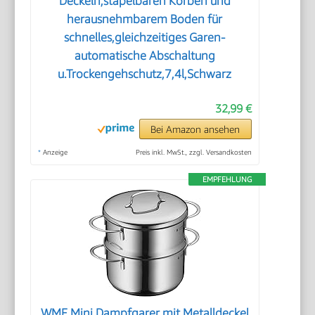
Deckeln,stapelbaren Körben und
herausnehmbarem Boden für
schnelles,gleichzeitiges Garen-
automatische Abschaltung
u.Trockengehschutz,7,4l,Schwarz
32,99 €
Bei Amazon ansehen
*
Anzeige
Preis inkl. MwSt., zzgl. Versandkosten
EMPFEHLUNG
WMF Mini Dampfgarer mit Metalldeckel