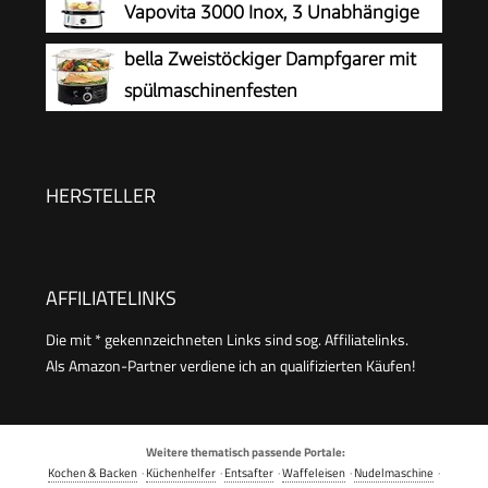
Vapovita 3000 Inox, 3 Unabhängige
Restlaufzeitanzeige, 2 Garbehälter
Behälter, Reisschale, 60 Min Timer, 2
bella Zweistöckiger Dampfgarer mit
seitliche Wassereinlässe, Grau, 800W, BPA-frei,
spülmaschinenfesten
Spülmaschinengeeignet, Edelstahl, 9L Kapazität
Deckeln,stapelbaren Körben und
herausnehmbarem Boden für
schnelles,gleichzeitiges Garen-automatische
HERSTELLER
Abschaltung u.Trockengehschutz,7,4l,Schwarz
AFFILIATELINKS
Die mit * gekennzeichneten Links sind sog. Affiliatelinks.
Als Amazon-Partner verdiene ich an qualifizierten Käufen!
Weitere thematisch passende Portale:
Kochen & Backen
·
Küchenhelfer
·
Entsafter
·
Waffeleisen
·
Nudelmaschine
·