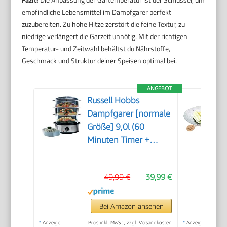
empfindliche Lebensmittel im Dampfgarer perfekt
zuzubereiten. Zu hohe Hitze zerstört die feine Textur, zu
niedrige verlängert die Garzeit unnötig. Mit der richtigen
Temperatur- und Zeitwahl behältst du Nährstoffe,
Geschmack und Struktur deiner Speisen optimal bei.
ANGEBOT
Russell Hobbs
Dampfgarer [normale
Größe] 9,0l (60
Minuten Timer +
Abschaltautomatik, 3
spülmaschinengeeignete
49,99 €
39,99 €
Dampfgarbehälter +
Reisschale/Reiskocher
+ 6
Bei Amazon ansehen
Eierhalter/Eierkocher,
*
Anzeige
Preis inkl. MwSt., zzgl. Versandkosten
*
Anzeige