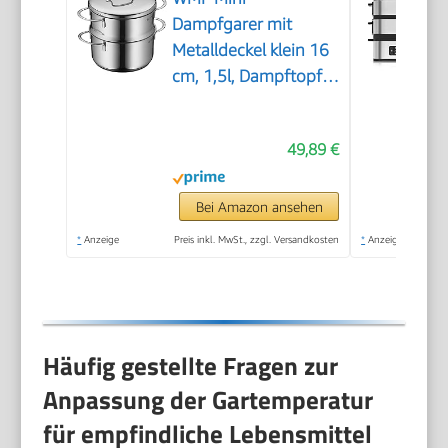
Dampfgarer mit
Metalldeckel klein 16
cm, 1,5l, Dampftopf,
Cromargan Edelstahl
poliert, Induktion,
49,89 €
Dampfgarer Topf
stapelbar, ideal für
kleine Portionen oder
Bei Amazon ansehen
Singlehaushalte
*
Anzeige
Preis inkl. MwSt., zzgl. Versandkosten
*
Anzeige
Häufig gestellte Fragen zur
Anpassung der Gartemperatur
für empfindliche Lebensmittel