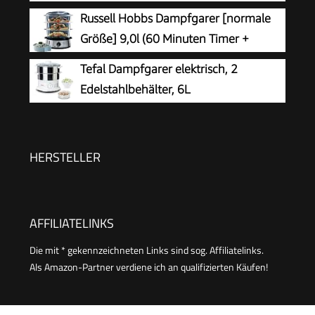
Behälter, Reisschale, 60 Min Timer, 2
Russell Hobbs Dampfgarer [normale
seitliche Wassereinlässe, Grau, 800W, BPA-frei,
Größe] 9,0l (60 Minuten Timer +
Spülmaschinengeeignet, Edelstahl, 9L Kapazität
Abschaltautomatik, 3
Tefal Dampfgarer elektrisch, 2
spülmaschinengeeignete Dampfgarbehälter +
Edelstahlbehälter, 6L
Reisschale/Reiskocher + 6 Eierhalter/Eierkocher,
Fassungsvermögen, Dampfkocher mit
BPA-frei) 19270-56
24cm Durchmesser, Timer und automatische
Abschaltung, 900W, weiß, VC1451
HERSTELLER
AFFILIATELINKS
Die mit * gekennzeichneten Links sind sog. Affiliatelinks.
Als Amazon-Partner verdiene ich an qualifizierten Käufen!