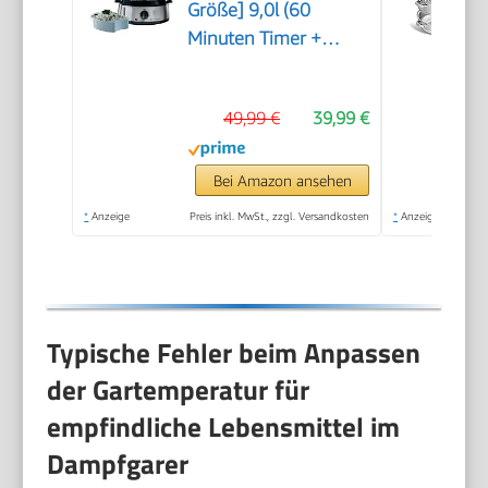
Größe] 9,0l (60
Minuten Timer +
Abschaltautomatik, 3
spülmaschinengeeignete
49,99 €
39,99 €
Dampfgarbehälter +
Reisschale/Reiskocher
+ 6
Bei Amazon ansehen
Eierhalter/Eierkocher,
*
Anzeige
Preis inkl. MwSt., zzgl. Versandkosten
*
Anzeige
BPA-frei) 19270-56
Typische Fehler beim Anpassen
der Gartemperatur für
empfindliche Lebensmittel im
Dampfgarer