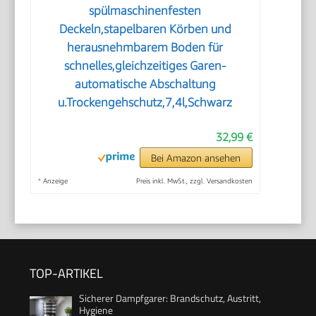
spülmaschinenfesten
Deckeln,stapelbaren Körben und
herausnehmbarem Boden für
schnelles,gleichzeitiges Garen-
automatische Abschaltung
u.Trockengehschutz,7,4l,Schwarz
32,99 €
Bei Amazon ansehen
*
Anzeige
Preis inkl. MwSt., zzgl. Versandkosten
TOP-ARTIKEL
Sicherer Dampfgarer: Brandschutz, Austritt,
Hygiene