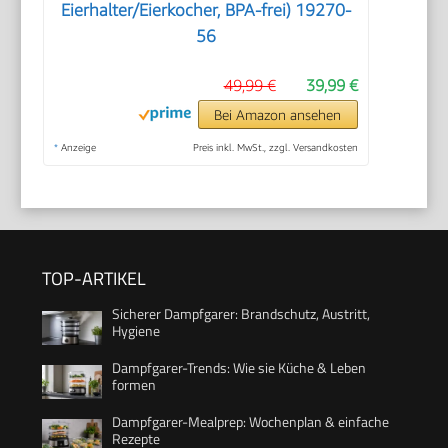
Eierhalter/Eierkocher, BPA-frei) 19270-
56
49,99 €
39,99 €
Bei Amazon ansehen
*
Anzeige
Preis inkl. MwSt., zzgl. Versandkosten
TOP-ARTIKEL
Sicherer Dampfgarer: Brandschutz, Austritt,
Hygiene
Dampfgarer-Trends: Wie sie Küche & Leben
formen
Dampfgarer-Mealprep: Wochenplan & einfache
Rezepte