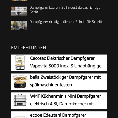
Dampfgarer kaufen: So findest du das richtige
Gerät
Dampfgarer richtig bedienen: Schritt für Schritt
EMPFEHLUNGEN
Cecotec Elektrischer Dampfgarer
Vapovita 3000 Inox, 3 Unabhängige
Behälter, Reisschale, 60 Min Timer, 2
bella Zweistöckiger Dampfgarer mit
seitliche Wassereinlässe, Grau, 800W, BPA-frei,
spülmaschinenfesten
Spülmaschinengeeignet, Edelstahl, 9L Kapazität
Deckeln,stapelbaren Körben und
WMF Küchenminis Mini Dampfgarer
herausnehmbarem Boden für
elektrisch 4,3l, Dampfkocher mit
schnelles,gleichzeitiges Garen-automatische
Memory-Funktion, elektrische
ecooe Edelstahl Dampfgarer
Abschaltung u.Trockengehschutz,7,4l,Schwarz