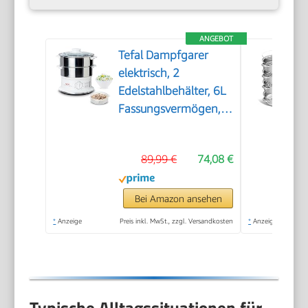
ANGEBOT
Tefal Dampfgarer
elektrisch, 2
Edelstahlbehälter, 6L
Fassungsvermögen,
Dampfkocher mit
24cm Durchmesser,
89,99 €
74,08 €
Timer und
automatische
Abschaltung, 900W,
Bei Amazon ansehen
weiß, VC1451
*
Anzeige
Preis inkl. MwSt., zzgl. Versandkosten
*
Anzeige
Typische Alltagssituationen für