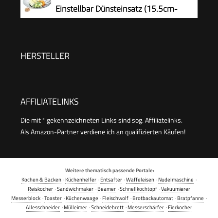
Dampfgarer, Warmhaltefunktion,
Einstellbar Dünsteinsatz (15.5cm-
Restlaufzeitanzeige, 2 Garbehälter
27cm) Dämpfeinsatz für Kochtöpfe
HERSTELLER
AFFILIATELINKS
Die mit * gekennzeichneten Links sind sog. Affiliatelinks.
Als Amazon-Partner verdiene ich an qualifizierten Käufen!
Weitere thematisch passende Portale:
Kochen & Backen
·
Küchenhelfer
·
Entsafter
·
Waffeleisen
·
Nudelmaschine
·
Reiskocher
·
Sandwichmaker
·
Beamer
·
Schnellkochtopf
·
Vakuumierer
Messerblock
·
Toaster
·
Küchenwaage
·
Fleischwolf
·
Brotbackautomat
·
Bratpfanne
·
Allesschneider
·
Mülleimer
·
Schneidebrett
·
Messerschärfer
·
Eierkocher