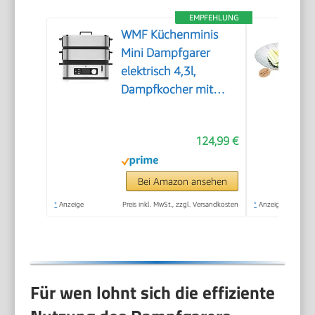
EMPFEHLUNG
WMF Küchenminis
Mini Dampfgarer
elektrisch 4,3l,
Dampfkocher mit
Memory-Funktion,
elektrische
124,99 €
Dampfgarer,
Warmhaltefunktion,
Restlaufzeitanzeige, 2
Bei Amazon ansehen
Garbehälter
*
Anzeige
Preis inkl. MwSt., zzgl. Versandkosten
*
Anzeige
Für wen lohnt sich die effiziente