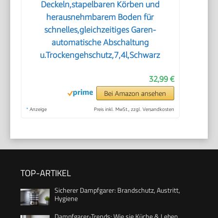
Deckeln,stapelbaren Körben und
herausnehmbarem Boden für
schnelles,gleichzeitiges Garen-
automatische Abschaltung
u.Trockengehschutz,7,4l,Schwarz
32,99 €
Bei Amazon ansehen
*
Anzeige
Preis inkl. MwSt., zzgl. Versandkosten
TOP-ARTIKEL
Sicherer Dampfgarer: Brandschutz, Austritt,
Hygiene
Dampfgarer-Trends: Wie sie Küche & Leben