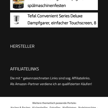
Silikonrand, Garthermometer, Garblech,
spülmaschinenfesten
Cromargan Edelstahl unbeschichtet,
Deckeln,stapelbaren Körben und
Tefal Convenient Series Deluxe
backofenfest
herausnehmbarem Boden für
Dampfgarer, einfacher Touchscreen, 8
schnelles,gleichzeitiges Garen-automatische
Programme, Garen auf 3 Ebenen,
Abschaltung u.Trockengehschutz,7,4l,Schwarz
Behälter aus Edelstahl, langlebige Qualität,
gesunde Zubereitung, Edelstahl/weiß, VC502D
HERSTELLER
AFFILIATELINKS
Die mit * gekennzeichneten Links sind sog. Affiliatelinks.
Als Amazon-Partner verdiene ich an qualifizierten Käufen!
Weitere thematisch passende Portale:
Kochen & Backen
·
Küchenhelfer
·
Entsafter
·
Waffeleisen
·
Nudelmaschine
·