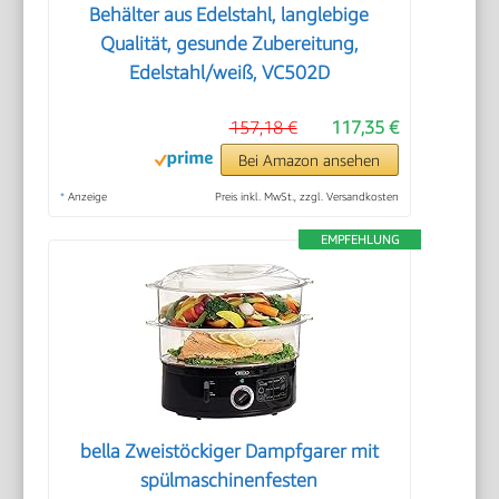
Behälter aus Edelstahl, langlebige
Qualität, gesunde Zubereitung,
Edelstahl/weiß, VC502D
157,18 €
117,35 €
Bei Amazon ansehen
*
Anzeige
Preis inkl. MwSt., zzgl. Versandkosten
EMPFEHLUNG
bella Zweistöckiger Dampfgarer mit
spülmaschinenfesten