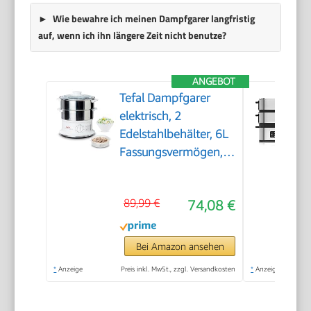
Wie bewahre ich meinen Dampfgarer langfristig
auf, wenn ich ihn längere Zeit nicht benutze?
ANGEBOT
Tefal Dampfgarer
elektrisch, 2
Edelstahlbehälter, 6L
Fassungsvermögen,
Dampfkocher mit
24cm Durchmesser,
89,99 €
74,08 €
Timer und
automatische
Abschaltung, 900W,
Bei Amazon ansehen
weiß, VC1451
*
Anzeige
Preis inkl. MwSt., zzgl. Versandkosten
*
Anzeige