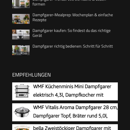
formen
Dampfgarer-Mealprep: Wochenplan & einfache
Rezepte
Dampfgarer kaufen: So findest du das richtige
Gerät
Dampfgarer richtig bedienen: Schritt für Schritt
EMPFEHLUNGEN
WMF Küchenminis Mini Dampfgarer
elektrisch 4,3l, Dampfkocher mit
Memory-Funktion, elektrische
WMF Vitalis Aroma Dampfgarer 28 cm,
Dampfgarer, Warmhaltefunktion,
Dampfgarer Topf, Bräter rund 5,0l,
Restlaufzeitanzeige, 2 Garbehälter
Dampfgartopf, Glasdeckel mit
bella Zweistöckiger Dampfgarer mit