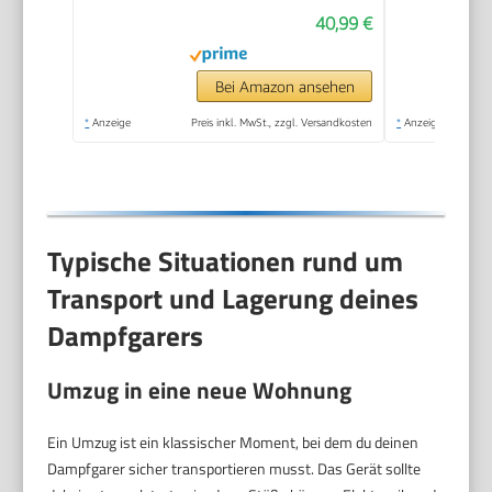
Kochgeschirr mit
40,99 €
Deckel zum Garen von
Gemüse,
Meeresfrüchten,
Bei Amazon ansehen
Suppen, Eintöpfen
*
Anzeige
Preis inkl. MwSt., zzgl. Versandkosten
*
Anzeige
und Pasta (Vier)
Typische Situationen rund um
Transport und Lagerung deines
Dampfgarers
Umzug in eine neue Wohnung
Ein Umzug ist ein klassischer Moment, bei dem du deinen
Dampfgarer sicher transportieren musst. Das Gerät sollte