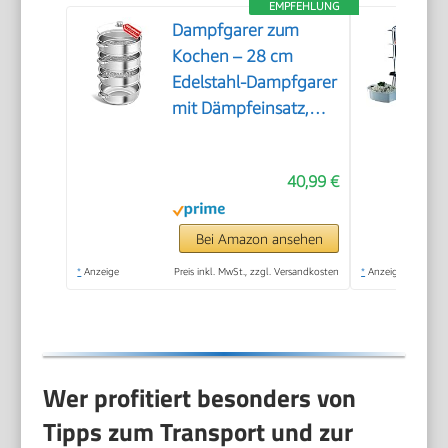
EMPFEHLUNG
Dampfgarer zum
Kochen – 28 cm
Edelstahl-Dampfgarer
mit Dämpfeinsatz,
3/4/5-stöckiges
Kochgeschirr mit
40,99 €
Deckel zum Garen von
Gemüse,
Meeresfrüchten,
Bei Amazon ansehen
Suppen, Eintöpfen
*
Anzeige
Preis inkl. MwSt., zzgl. Versandkosten
*
Anzeige
und Pasta (Vier)
Wer profitiert besonders von
Tipps zum Transport und zur