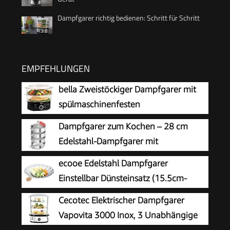
Dampfgarer richtig bedienen: Schritt für Schritt
EMPFEHLUNGEN
bella Zweistöckiger Dampfgarer mit
spülmaschinenfesten
Deckeln,stapelbaren Körben und
Dampfgarer zum Kochen – 28 cm
herausnehmbarem Boden für
Edelstahl-Dampfgarer mit
schnelles,gleichzeitiges Garen-automatische
Dämpfeinsatz, 3/4/5-stöckiges
ecooe Edelstahl Dampfgarer
Abschaltung u.Trockengehschutz,7,4l,Schwarz
Kochgeschirr mit Deckel zum Garen von
Einstellbar Dünsteinsatz (15.5cm-
Gemüse, Meeresfrüchten, Suppen, Eintöpfen
27cm) Dämpfeinsatz für Kochtöpfe
Cecotec Elektrischer Dampfgarer
und Pasta (Vier)
Vapovita 3000 Inox, 3 Unabhängige
Behälter, Reisschale, 60 Min Timer, 2