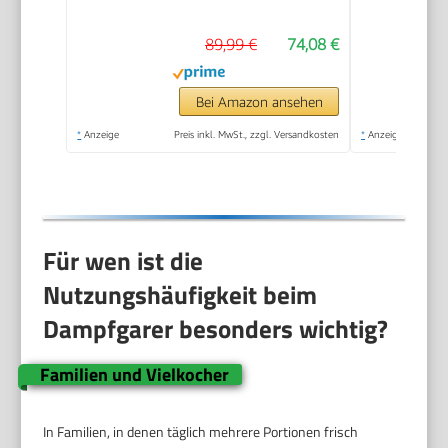
24cm Durchmesser,
89,99 €
74,08 €
Timer und
automatische
Abschaltung, 900W,
Bei Amazon ansehen
weiß, VC1451
*
Anzeige
Preis inkl. MwSt., zzgl. Versandkosten
*
Anzeige
Für wen ist die
Nutzungshäufigkeit beim
Dampfgarer besonders wichtig?
Familien und Vielkocher
In Familien, in denen täglich mehrere Portionen frisch