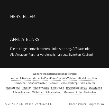
seitliche Wassereinlässe, Grau, 800W, BPA-frei,
Spülmaschinengeeignet, Edelstahl, 9L Kapazität
HERSTELLER
AFFILIATELINKS
Die mit * gekennzeichneten Links sind sog. Affiliatelinks.
Als Amazon-Partner verdiene ich an qualifizierten Käufen!
Weitere thematisch passende Portale:
Kochen & Backen
·
Küchenhelfer
·
Entsafter
·
Waffeleisen
·
Nudelmaschine
·
Reiskocher
·
Sandwichmaker
·
Beamer
·
Schnellkochtopf
·
Vakuumierer
Messerblock
·
Toaster
·
Küchenwaage
·
Fleischwolf
·
Brotbackautomat
·
Bratpfanne
·
Allesschneider
·
Mülleimer
·
Schneidebrett
·
Messerschärfer
·
Eierkocher
© 2023-2026
Ostsee-Ventures UG
Datenschutz
·
Impressum