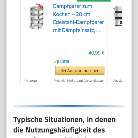
Dampfgarer zum
Kochen – 28 cm
Edelstahl-Dampfgarer
mit Dämpfeinsatz,
3/4/5-stöckiges
Kochgeschirr mit
40,99 €
Deckel zum Garen von
Gemüse,
Meeresfrüchten,
Bei Amazon ansehen
Suppen, Eintöpfen
*
Anzeige
Preis inkl. MwSt., zzgl. Versandkosten
*
Anzeige
und Pasta (Vier)
Typische Situationen, in denen
die Nutzungshäufigkeit des