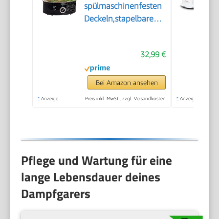
spülmaschinenfesten
Deckeln,stapelbaren
Körben und
herausnehmbarem
32,99 €
Boden für
schnelles,gleichzeitiges
Garen-automatische
Bei Amazon ansehen
Abschaltung
*
Anzeige
Preis inkl. MwSt., zzgl. Versandkosten
*
Anzeige
u.Trockengehschutz,7,4l,Schwarz
Pflege und Wartung für eine
lange Lebensdauer deines
Dampfgarers