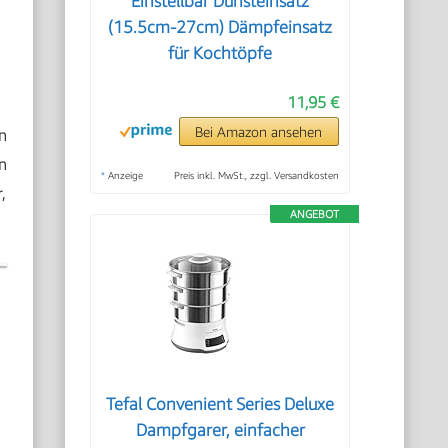
Einstellbar Dünsteinsatz
(15.5cm-27cm) Dämpfeinsatz
für Kochtöpfe
11,95 €
n
Bei Amazon ansehen
n
*
Anzeige
Preis inkl. MwSt., zzgl. Versandkosten
,
ANGEBOT
Tefal Convenient Series Deluxe
Dampfgarer, einfacher