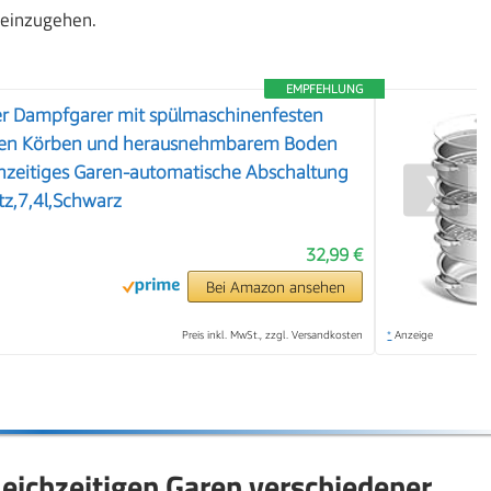
einzugehen.
EMPFEHLUNG
ger Dampfgarer mit spülmaschinenfesten
aren Körben und herausnehmbarem Boden
ichzeitiges Garen-automatische Abschaltung
❯
z,7,4l,Schwarz
32,99 €
Bei Amazon ansehen
Preis inkl. MwSt., zzgl. Versandkosten
*
Anzeige
leichzeitigen Garen verschiedener