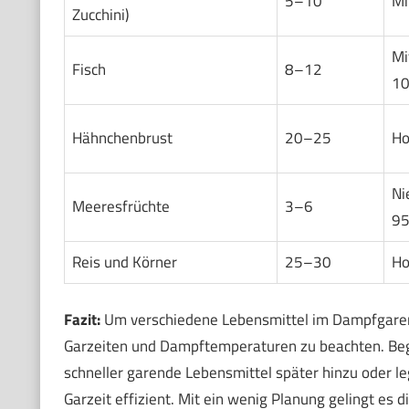
5–10
Mi
Zucchini)
Mi
Fisch
8–12
10
Hähnchenbrust
20–25
Ho
Ni
Meeresfrüchte
3–6
95
Reis und Körner
25–30
Ho
Fazit:
Um verschiedene Lebensmittel im Dampfgarer gl
Garzeiten und Dampftemperaturen zu beachten. Beg
schneller garende Lebensmittel später hinzu oder le
Garzeit effizient. Mit ein wenig Planung gelingt es 