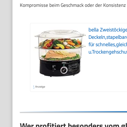
Kompromisse beim Geschmack oder der Konsistenz 
bella Zweistöcki
Deckeln,stapelb
für schnelles,gle
u.Trockengehschut
*
Anzeige
Wer profitiert besonders vom g