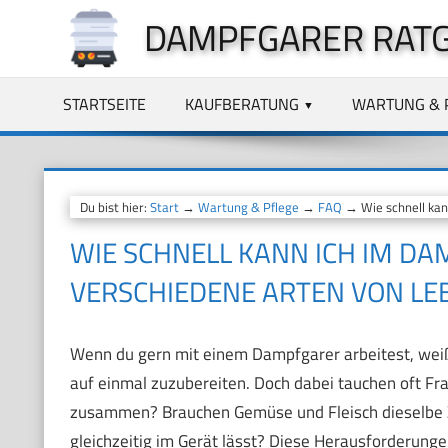
Zum
DAMPFGARER RAT
Inhalt
springen
STARTSEITE
KAUFBERATUNG
WARTUNG & 
Du bist hier:
Start
→
Wartung & Pflege
→
FAQ
→ Wie schnell kann
WIE SCHNELL KANN ICH IM DA
VERSCHIEDENE ARTEN VON LE
Wenn du gern mit einem Dampfgarer arbeitest, weißt 
auf einmal zuzubereiten. Doch dabei tauchen oft Fra
zusammen? Brauchen Gemüse und Fleisch dieselbe Zei
gleichzeitig im Gerät lässt? Diese Herausforderung