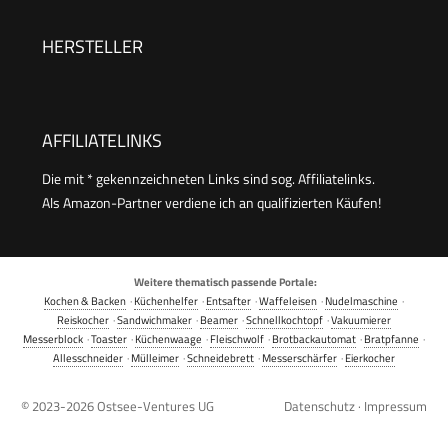
Behälter aus Edelstahl, langlebige Qualität,
gesunde Zubereitung, Edelstahl/weiß, VC502D
HERSTELLER
AFFILIATELINKS
Die mit * gekennzeichneten Links sind sog. Affiliatelinks.
Als Amazon-Partner verdiene ich an qualifizierten Käufen!
Weitere thematisch passende Portale:
Kochen & Backen
·
Küchenhelfer
·
Entsafter
·
Waffeleisen
·
Nudelmaschine
·
Reiskocher
·
Sandwichmaker
·
Beamer
·
Schnellkochtopf
·
Vakuumierer
Messerblock
·
Toaster
·
Küchenwaage
·
Fleischwolf
·
Brotbackautomat
·
Bratpfanne
·
Allesschneider
·
Mülleimer
·
Schneidebrett
·
Messerschärfer
·
Eierkocher
© 2023-2026
Ostsee-Ventures UG
Datenschutz
·
Impressum