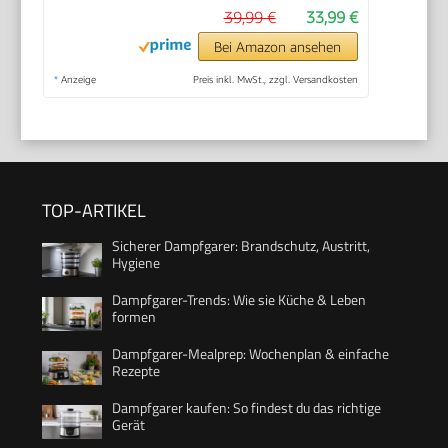
39,99 €
33,99 €
Bei Amazon ansehen
*
Anzeige
Preis inkl. MwSt., zzgl. Versandkosten
TOP-ARTIKEL
Sicherer Dampfgarer: Brandschutz, Austritt,
Hygiene
Dampfgarer-Trends: Wie sie Küche & Leben
formen
Dampfgarer-Mealprep: Wochenplan & einfache
Rezepte
Dampfgarer kaufen: So findest du das richtige
Gerät