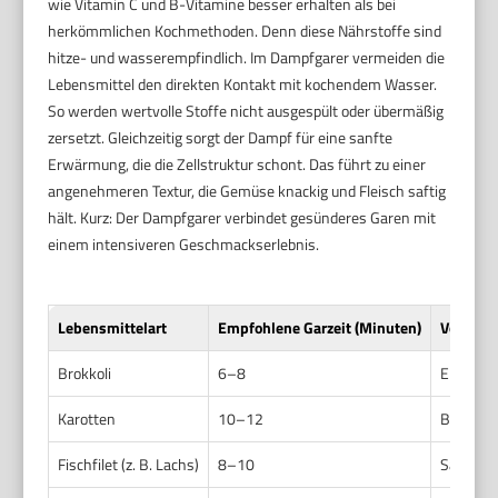
wie Vitamin C und B-Vitamine besser erhalten als bei
herkömmlichen Kochmethoden. Denn diese Nährstoffe sind
hitze- und wasserempfindlich. Im Dampfgarer vermeiden die
Lebensmittel den direkten Kontakt mit kochendem Wasser.
So werden wertvolle Stoffe nicht ausgespült oder übermäßig
zersetzt. Gleichzeitig sorgt der Dampf für eine sanfte
Erwärmung, die die Zellstruktur schont. Das führt zu einer
angenehmeren Textur, die Gemüse knackig und Fleisch saftig
hält. Kurz: Der Dampfgarer verbindet gesünderes Garen mit
einem intensiveren Geschmackserlebnis.
Lebensmittelart
Empfohlene Garzeit (Minuten)
Vorteil
Brokkoli
6–8
Erhalt d
Karotten
10–12
Bessere 
Fischfilet (z. B. Lachs)
8–10
Saftiger 