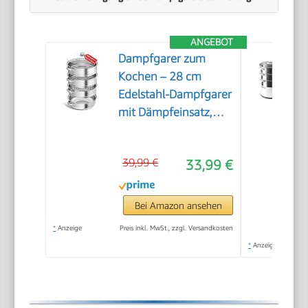
ANGEBOT
Dampfgarer zum
Kochen – 28 cm
Edelstahl-Dampfgarer
mit Dämpfeinsatz,
3/4/5-stöckiges
Kochgeschirr mit
39,99 €
33,99 €
Deckel zum Garen von
Gemüse,
Meeresfrüchten,
Bei Amazon ansehen
Suppen, Eintöpfen
*
Anzeige
Preis inkl. MwSt., zzgl. Versandkosten
und Pasta (Vier)
*
Anzeige