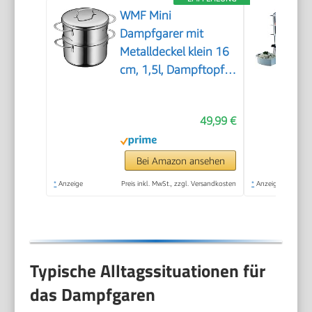
WMF Mini
Dampfgarer mit
Metalldeckel klein 16
cm, 1,5l, Dampftopf,
Cromargan Edelstahl
poliert, Induktion,
49,99 €
Dampfgarer Topf
stapelbar, ideal für
kleine Portionen oder
Bei Amazon ansehen
Singlehaushalte
*
Anzeige
Preis inkl. MwSt., zzgl. Versandkosten
*
Anzeige
Typische Alltagssituationen für
das Dampfgaren