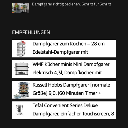
Dampfgarer richtig bedienen: Schritt für Schritt
EMPFEHLUNGEN
Dampfgarer zum Kochen – 28 cm
Edelstahl-Dampfgarer mit
Dämpfeinsatz, 3/4/5-stöckiges
WMF Küchenminis Mini Dampfgarer
Kochgeschirr mit Deckel zum Garen von
elektrisch 4,3l, Dampfkocher mit
Gemüse, Meeresfrüchten, Suppen, Eintöpfen
Memory-Funktion, elektrische
Russell Hobbs Dampfgarer [normale
und Pasta (Vier)
Dampfgarer, Warmhaltefunktion,
Größe] 9,0l (60 Minuten Timer +
Restlaufzeitanzeige, 2 Garbehälter
Abschaltautomatik, 3
Tefal Convenient Series Deluxe
spülmaschinengeeignete Dampfgarbehälter +
Dampfgarer, einfacher Touchscreen, 8
Reisschale/Reiskocher + 6 Eierhalter/Eierkocher,
Programme, Garen auf 3 Ebenen,
BPA-frei) 19270-56