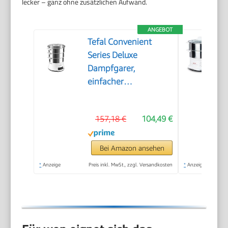
lecker – ganz ohne zusätzlichen Aufwand.
ANGEBOT
Tefal Convenient
Series Deluxe
Dampfgarer,
einfacher
Touchscreen, 8
Programme, Garen
157,18 €
104,49 €
auf 3 Ebenen,
Behälter aus
Edelstahl, langlebige
Bei Amazon ansehen
Qualität, gesunde
*
Anzeige
Preis inkl. MwSt., zzgl. Versandkosten
*
Anzeige
Zubereitung,
Edelstahl/weiß,
VC502D