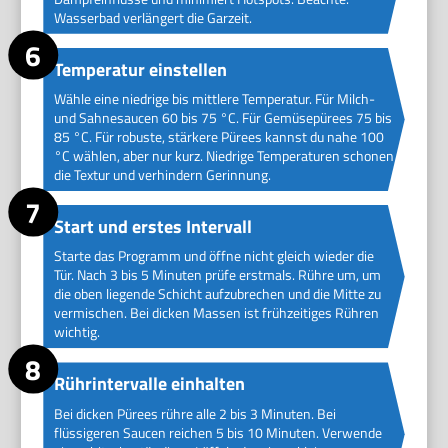
Wasserbad verlängert die Garzeit.
Temperatur einstellen
Wähle eine niedrige bis mittlere Temperatur. Für Milch-
und Sahnesaucen 60 bis 75 °C. Für Gemüsepürees 75 bis
85 °C. Für robuste, stärkere Pürees kannst du nahe 100
°C wählen, aber nur kurz. Niedrige Temperaturen schonen
die Textur und verhindern Gerinnung.
Start und erstes Intervall
Starte das Programm und öffne nicht gleich wieder die
Tür. Nach 3 bis 5 Minuten prüfe erstmals. Rühre um, um
die oben liegende Schicht aufzubrechen und die Mitte zu
vermischen. Bei dicken Massen ist frühzeitiges Rühren
wichtig.
Rührintervalle einhalten
Bei dicken Pürees rühre alle 2 bis 3 Minuten. Bei
flüssigeren Saucen reichen 5 bis 10 Minuten. Verwende