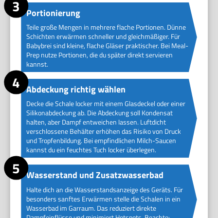
Portionierung
Teile große Mengen in mehrere flache Portionen. Dünne
Schichten erwärmen schneller und gleichmäßiger. Für
Babybrei sind kleine, flache Gläser praktischer. Bei Meal-
Prep nutze Portionen, die du später direkt servieren
kannst.
Abdeckung richtig wählen
Decke die Schale locker mit einem Glasdeckel oder einer
Silikonabdeckung ab. Die Abdeckung soll Kondensat
halten, aber Dampf entweichen lassen. Luftdicht
verschlossene Behälter erhöhen das Risiko von Druck
und Tropfenbildung. Bei empfindlichen Milch-Saucen
kannst du ein feuchtes Tuch locker überlegen.
Wasserstand und Zusatzwasserbad
Halte dich an die Wasserstandsanzeige des Geräts. Für
besonders sanftes Erwärmen stelle die Schalen in ein
Wasserbad im Garraum. Das reduziert direkte
Dampfeinflüsse und minimiert Hotspots. Beachte: