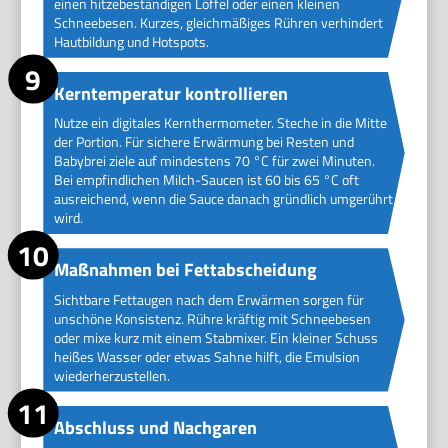
einen hitzebeständigen Löffel oder einen kleinen
Schneebesen. Kurzes, gleichmäßiges Rühren verhindert
Hautbildung und Hotspots.
Kerntemperatur kontrollieren
Nutze ein digitales Kernthermometer. Steche in die Mitte
der Portion. Für sichere Erwärmung bei Resten und
Babybrei ziele auf mindestens 70 °C für zwei Minuten.
Bei empfindlichen Milch-Saucen ist 60 bis 65 °C oft
ausreichend, wenn die Sauce danach gründlich umgerührt
wird.
Maßnahmen bei Fettabscheidung
Sichtbare Fettaugen nach dem Erwärmen sorgen für
unschöne Konsistenz. Rühre kräftig mit Schneebesen
oder mixe kurz mit einem Stabmixer. Ein kleiner Schuss
heißes Wasser oder etwas Sahne hilft, die Emulsion
wiederherzustellen.
Abschluss und Nachgaren