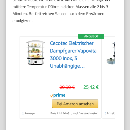
mittlere Temperatur. Rühre in dicken Massen alle 2 bis 3
Minuten. Bei fettreichen Saucen nach dem Erwärmen
emulgieren.
ANGEBOT
Cecotec Elektrischer
Dampfgarer Vapovita
3000 Inox, 3
Unabhängige
Behälter, Reisschale,
60 Min Timer, 2
29,90 €
25,42 €
seitliche
Wassereinlässe, Grau,
800W, BPA-frei,
Bei Amazon ansehen
Spülmaschinengeeignet,
*
Anzeige
Preis inkl. MwSt., zzgl. Versandkosten
*
Anzeige
Edelstahl, 9L
Kapazität