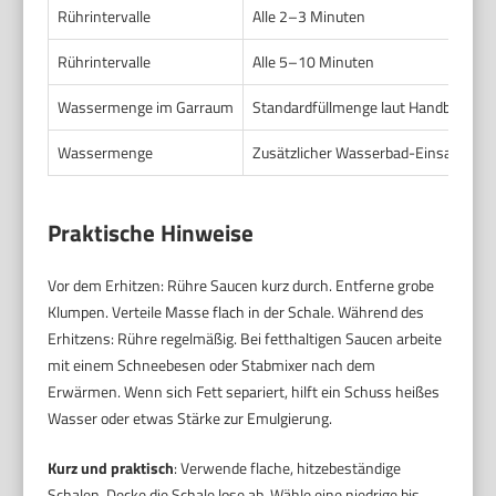
Rührintervalle
Alle 2–3 Minuten
Rührintervalle
Alle 5–10 Minuten
Wassermenge im Garraum
Standardfüllmenge laut Handbuch
Wassermenge
Zusätzlicher Wasserbad-Einsatz (Bai
Praktische Hinweise
Vor dem Erhitzen: Rühre Saucen kurz durch. Entferne grobe
Klumpen. Verteile Masse flach in der Schale. Während des
Erhitzens: Rühre regelmäßig. Bei fetthaltigen Saucen arbeite
mit einem Schneebesen oder Stabmixer nach dem
Erwärmen. Wenn sich Fett separiert, hilft ein Schuss heißes
Wasser oder etwas Stärke zur Emulgierung.
Kurz und praktisch
: Verwende flache, hitzebeständige
Schalen. Decke die Schale lose ab. Wähle eine niedrige bis