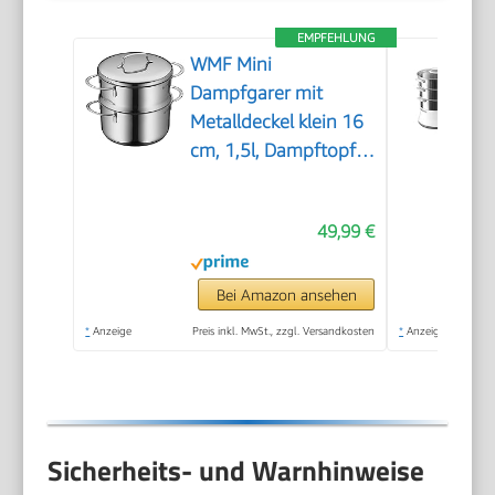
EMPFEHLUNG
WMF Mini
Dampfgarer mit
Metalldeckel klein 16
cm, 1,5l, Dampftopf,
Cromargan Edelstahl
poliert, Induktion,
49,99 €
Dampfgarer Topf
stapelbar, ideal für
kleine Portionen oder
Bei Amazon ansehen
Singlehaushalte
*
Anzeige
Preis inkl. MwSt., zzgl. Versandkosten
*
Anzeige
Sicherheits- und Warnhinweise