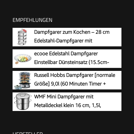
EMPFEHLUNGEN
Dampfgarer zum Kochen – 28 cm
Edelstahl-Dampfgarer mit
Dämpfeinsatz, 3/4/5-stöckiges
ecooe Edelstahl Dampfgarer
Kochgeschirr mit Deckel zum Garen von
Einstellbar Dünsteinsatz (15.5cm-
Gemüse, Meeresfrüchten, Suppen, Eintöpfen
27cm) Dämpfeinsatz für Kochtöpfe
Russell Hobbs Dampfgarer [normale
und Pasta (Vier)
Größe] 9,0l (60 Minuten Timer +
Abschaltautomatik, 3
WMF Mini Dampfgarer mit
spülmaschinengeeignete Dampfgarbehälter +
Metalldeckel klein 16 cm, 1,5l,
Reisschale/Reiskocher + 6 Eierhalter/Eierkocher,
Dampftopf, Cromargan Edelstahl
BPA-frei) 19270-56
poliert, Induktion, Dampfgarer Topf stapelbar,
ideal für kleine Portionen oder Singlehaushalte