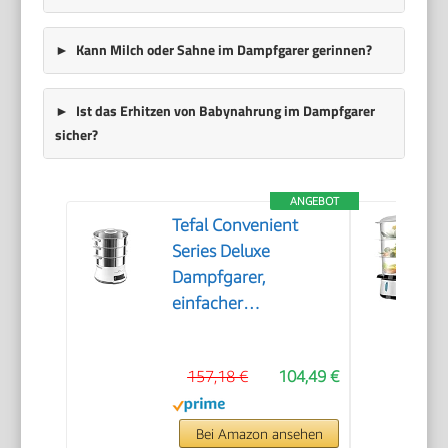
Kann Milch oder Sahne im Dampfgarer gerinnen?
Ist das Erhitzen von Babynahrung im Dampfgarer
sicher?
ANGEBOT
Tefal Convenient
Series Deluxe
Dampfgarer,
einfacher
Touchscreen, 8
Programme, Garen
157,18 €
104,49 €
auf 3 Ebenen,
Behälter aus
Edelstahl, langlebige
Bei Amazon ansehen