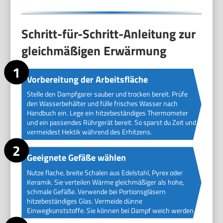
Schritt-für-Schritt-Anleitung zur
gleichmäßigen Erwärmung
Vorbereitung der Arbeitsfläche
Stelle den Dampfgarer sauber und trocken bereit. Prüfe
den Wasserbehälter und fülle frisches Wasser nach
Handbuch ein. Lege ein hitzebeständiges Thermometer
und ein passendes Rührgerät bereit. So sparst du Zeit und
vermeidest Hektik während des Erhitzens.
Geeignete Gefäße wählen
Nutze flache, breite Schalen aus Edelstahl, Pyrex oder
Keramik. Sie verteilen Wärme gleichmäßiger als hohe,
schmale Gefäße. Verwende bei Portionsgläsern
hitzebeständiges Glas. Vermeide dünne
Einwegkunststoffe. Sie können bei Dampf weich werden.