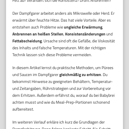
Fett ab? Verändert sich die Konsistenz? Droht Anbrennen?
Der Dampfgarer arbeitet anders als Mikrowelle oder Herd. Er
erwärmt über feuchte Hitze. Das hat viele Vorteile. Aber es
entstehen auch Probleme wie
ungleiche Erwärmung
,
Anbrennen an heißen Stellen
,
Konsistenzänderungen
und
Fettabscheidung
. Ursache sind oft die Gefäße, die Viskosität
des Inhalts und falsche Temperaturen. Mit der richtigen
Technik lassen sich diese Probleme vermeiden.
In diesem Artikel lernst du praktische Methoden, um Pürees
und Saucen im Dampfgarer
gleichmäßig zu erhitzen
. Du
bekommst Hinweise zu geeigneten Behältern, Temperatur-
und Zeitangaben, Rührstrategien und zur Vorbereitung vor
dem Erhitzen. Außerdem erfährst du, worauf du bei Babybrei
achten musst und wie du Meal-Prep-Portionen schonend
aufbereitest.
Im weiteren Verlauf erkläre ich kurz die Grundlagen der
Dampferhitzung. Dann folgen konkrete Schritt-für-Schritt-