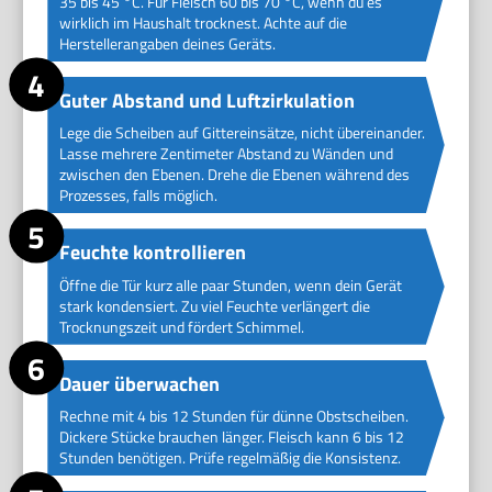
35 bis 45 °C. Für Fleisch 60 bis 70 °C, wenn du es
wirklich im Haushalt trocknest. Achte auf die
Herstellerangaben deines Geräts.
Guter Abstand und Luftzirkulation
Lege die Scheiben auf Gittereinsätze, nicht übereinander.
Lasse mehrere Zentimeter Abstand zu Wänden und
zwischen den Ebenen. Drehe die Ebenen während des
Prozesses, falls möglich.
Feuchte kontrollieren
Öffne die Tür kurz alle paar Stunden, wenn dein Gerät
stark kondensiert. Zu viel Feuchte verlängert die
Trocknungszeit und fördert Schimmel.
Dauer überwachen
Rechne mit 4 bis 12 Stunden für dünne Obstscheiben.
Dickere Stücke brauchen länger. Fleisch kann 6 bis 12
Stunden benötigen. Prüfe regelmäßig die Konsistenz.