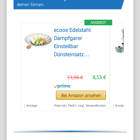
deinen Sinnen.
ANGEBOT
ecooe Edelstahl
Dampfgarer
Einstellbar
Dünsteinsatz
(15.5cm-27cm)
Dämpfeinsatz für
11,95 €
8,53 €
Kochtöpfe
Bei Amazon ansehen
*
Anzeige
Preis inkl. MwSt., zzgl. Versandkosten
*
Anzeige