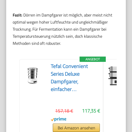
Fazit:
Dörren im Dampfgarer ist möglich, aber meist nicht
optimal wegen hoher Luftfeuchte und ungleichmäßiger
Trocknung. Für Fermentation kann ein Dampfgarer bei
Temperatursteuerung nützlich sein, doch klassische
Methoden sind oft robuster.
ANGEBOT
Tefal Convenient
Series Deluxe
Dampfgarer,
einfacher
Touchscreen, 8
Programme, Garen
157,18 €
117,35 €
auf 3 Ebenen,
Behälter aus
Edelstahl, langlebige
Bei Amazon ansehen