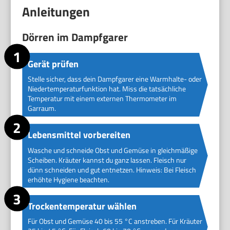
Anleitungen
Dörren im Dampfgarer
Gerät prüfen
Stelle sicher, dass dein Dampfgarer eine Warmhalte- oder
Niedertemperaturfunktion hat. Miss die tatsächliche
Temperatur mit einem externen Thermometer im
Garraum.
Lebensmittel vorbereiten
Wasche und schneide Obst und Gemüse in gleichmäßige
Scheiben. Kräuter kannst du ganz lassen. Fleisch nur
dünn schneiden und gut entnetzen. Hinweis: Bei Fleisch
erhöhte Hygiene beachten.
Trockentemperatur wählen
Für Obst und Gemüse 40 bis 55 °C anstreben. Für Kräuter