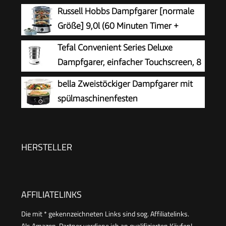
Dampfgaren, Pürieren, Auftauen,
Russell Hobbs Dampfgarer [normale
Aufwärmen, spülmaschinenfest, Modell
Größe] 9,0l (60 Minuten Timer +
SCF883/01
Abschaltautomatik, 3
Tefal Convenient Series Deluxe
spülmaschinengeeignete Dampfgarbehälter +
Dampfgarer, einfacher Touchscreen, 8
Reisschale/Reiskocher + 6 Eierhalter/Eierkocher,
Programme, Garen auf 3 Ebenen,
bella Zweistöckiger Dampfgarer mit
BPA-frei) 19270-56
Behälter aus Edelstahl, langlebige Qualität,
spülmaschinenfesten
gesunde Zubereitung, Edelstahl/weiß, VC502D
Deckeln,stapelbaren Körben und
herausnehmbarem Boden für
schnelles,gleichzeitiges Garen-automatische
HERSTELLER
Abschaltung u.Trockengehschutz,7,4l,Schwarz
AFFILIATELINKS
Die mit * gekennzeichneten Links sind sog. Affiliatelinks.
Als Amazon-Partner verdiene ich an qualifizierten Käufen!