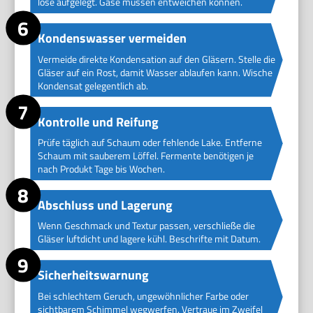
lose aufgelegt. Gase müssen entweichen können.
Kondenswasser vermeiden
Vermeide direkte Kondensation auf den Gläsern. Stelle die
Gläser auf ein Rost, damit Wasser ablaufen kann. Wische
Kondensat gelegentlich ab.
Kontrolle und Reifung
Prüfe täglich auf Schaum oder fehlende Lake. Entferne
Schaum mit sauberem Löffel. Fermente benötigen je
nach Produkt Tage bis Wochen.
Abschluss und Lagerung
Wenn Geschmack und Textur passen, verschließe die
Gläser luftdicht und lagere kühl. Beschrifte mit Datum.
Sicherheitswarnung
Bei schlechtem Geruch, ungewöhnlicher Farbe oder
sichtbarem Schimmel wegwerfen. Vertraue im Zweifel