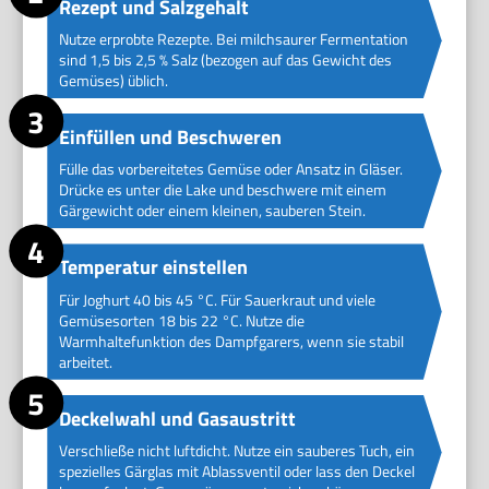
Rezept und Salzgehalt
Nutze erprobte Rezepte. Bei milchsaurer Fermentation
sind 1,5 bis 2,5 % Salz (bezogen auf das Gewicht des
Gemüses) üblich.
Einfüllen und Beschweren
Fülle das vorbereitetes Gemüse oder Ansatz in Gläser.
Drücke es unter die Lake und beschwere mit einem
Gärgewicht oder einem kleinen, sauberen Stein.
Temperatur einstellen
Für Joghurt 40 bis 45 °C. Für Sauerkraut und viele
Gemüsesorten 18 bis 22 °C. Nutze die
Warmhaltefunktion des Dampfgarers, wenn sie stabil
arbeitet.
Deckelwahl und Gasaustritt
Verschließe nicht luftdicht. Nutze ein sauberes Tuch, ein
spezielles Gärglas mit Ablassventil oder lass den Deckel