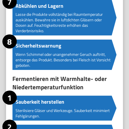
Abkühlen und Lagern
Lasse die Produkte vollständig bei Raumtemperatur
auskühlen. Bewahre sie in luftdichten Gläsern oder
Dosen auf. Feuchtigkeitsreste erhöhen das
Verderbnisrisiko.
Sicherheitswarnung
Wenn Schimmel oder unangenehmer Geruch auftritt,
entsorge das Produkt. Besonders bei Fleisch ist Vorsicht
geboten.
Fermentieren mit Warmhalte- oder
Niedertemperaturfunktion
Sauberkeit herstellen
Sterilisiere Gläser und Werkzeuge. Sauberkeit minimiert
Fehlgärungen.