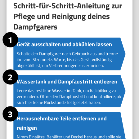
Schritt-für-Schritt-Anleitung zur
Pflege und Reinigung deines
Dampfgarers
Gerät ausschalten und abkühlen lassen
Schalte den Dampfgarer nach Gebrauch aus und trenne
ihn vom Stromnetz. Warte, bis das Gerät vollständig
abgekühlt ist, um Verbrennungen zu vermeiden.
Wassertank und Dampfaustritt entleeren
Leere das restliche Wasser im Tank, um Kalkbildung zu
vermindern. Öffne den Dampfaustritt und kontrolliere, ob
sich hier keine Rückstände festgesetzt haben.
Herausnehmbare Teile entfernen und
reinigen
Nimm Einsätze, Behälter und Deckel heraus und spüle sie