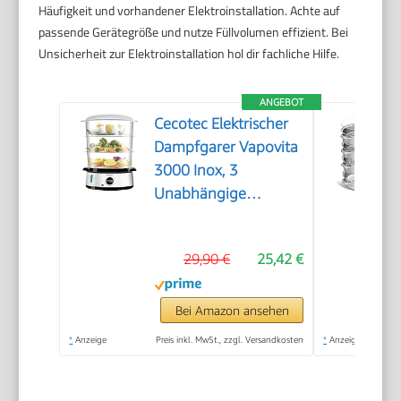
Häufigkeit und vorhandener Elektroinstallation. Achte auf
passende Gerätegröße und nutze Füllvolumen effizient. Bei
Unsicherheit zur Elektroinstallation hol dir fachliche Hilfe.
ANGEBOT
Cecotec Elektrischer
Dampfgarer Vapovita
3000 Inox, 3
Unabhängige
Behälter, Reisschale,
60 Min Timer, 2
29,90 €
25,42 €
seitliche
Wassereinlässe, Grau,
800W, BPA-frei,
Bei Amazon ansehen
Spülmaschinengeeignet,
*
Anzeige
Preis inkl. MwSt., zzgl. Versandkosten
*
Anzeige
Edelstahl, 9L
Kapazität