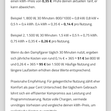
einen kWh-Preis von
0,35 €
. Prüfe deinen aktuellen Tarif, er
kann abweichen.
Beispiel 1, 800 W, 30 Minuten: 800/1000 = 0,8 kW. 0,8 kW ×
0,5 h = 0,4 kWh. 0,4 kWh × 0,35 € =
0,14 €
pro Nutzung.
Beispiel 2, 1.500 W, 30 Minuten: 1,5 kW × 0,5 h = 0,75 kWh.
0,75 kWh × 0,35 € =
0,26 €
pro Nutzung.
Wenn du den Dampfgarer täglich 30 Minuten nutzt, ergeben
sich jährliche Kosten von rund 0,14 € × 365 ≈
51 €
bei 800 W
und 0,26 € × 365 ≈
95 €
bei 1.500 W. Häufige Nutzung und
längere Laufzeiten erhöhen diese Werte entsprechend.
Praxisnahe Empfehlung: Für gelegentliche Nutzung zählt eher
Komfort als paar Cent Unterschied. Bei täglichem Gebrauch
lohnt sich ein effizienter Kompromiss aus Leistung und
Programmsteuerung. Nutze volle Chargen, vermeide
unnötiges Vorheizen und vergleiche deinen kWh-Preis, um
realistische Kosten zu ermitteln.