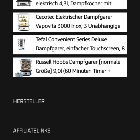
elektrisch 4,3l, Dampfkocher mit
Memory-Funktion, elektrische
Cecotec Elektrischer Dampfgarer
Dampfgarer, Warmhaltefunktion,
Vapovita 3000 Inox, 3 Unabhängige
Restlaufzeitanzeige, 2 Garbehälter
Behälter, Reisschale, 60 Min Timer, 2
Tefal Convenient Series Deluxe
seitliche Wassereinlässe, Grau, 800W, BPA-frei,
Dampfgarer, einfacher Touchscreen, 8
Spülmaschinengeeignet, Edelstahl, 9L Kapazität
Programme, Garen auf 3 Ebenen,
Russell Hobbs Dampfgarer [normale
Behälter aus Edelstahl, langlebige Qualität,
Größe] 9,0l (60 Minuten Timer +
gesunde Zubereitung, Edelstahl/weiß, VC502D
Abschaltautomatik, 3
spülmaschinengeeignete Dampfgarbehälter +
Reisschale/Reiskocher + 6 Eierhalter/Eierkocher,
HERSTELLER
BPA-frei) 19270-56
AFFILIATELINKS