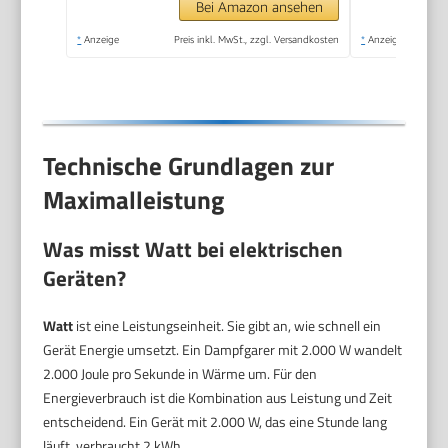
+ 6
Bei Amazon ansehen
Eierhalter/Eierkocher,
*
Anzeige
Preis inkl. MwSt., zzgl. Versandkosten
*
Anzeige
BPA-frei) 19270-56
Technische Grundlagen zur
Maximalleistung
Was misst
Watt
bei elektrischen
Geräten?
Watt
ist eine Leistungseinheit. Sie gibt an, wie schnell ein
Gerät Energie umsetzt. Ein Dampfgarer mit 2.000 W wandelt
2.000 Joule pro Sekunde in Wärme um. Für den
Energieverbrauch ist die Kombination aus Leistung und Zeit
entscheidend. Ein Gerät mit 2.000 W, das eine Stunde lang
läuft, verbraucht 2 kWh.