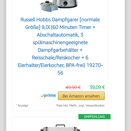
Russell Hobbs Dampfgarer [normale
Größe] 9,0l (60 Minuten Timer +
Abschaltautomatik, 3
spülmaschinengeeignete
Dampfgarbehälter +
Reisschale/Reiskocher + 6
Eierhalter/Eierkocher, BPA-frei) 19270-
56
49,99 €
39,09 €
Bei Amazon ansehen
*
Anzeige
Preis inkl. MwSt., zzgl. Versandkosten
EMPFEHLUNG