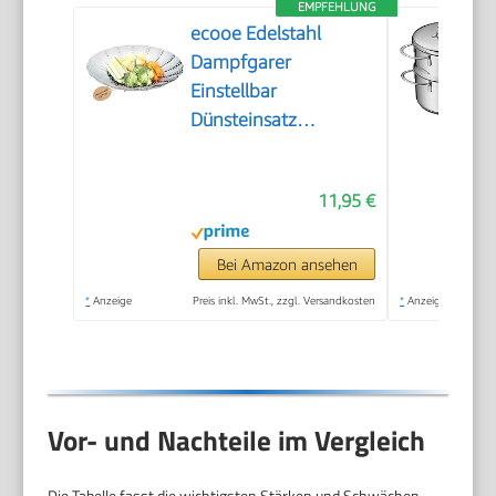
EMPFEHLUNG
ecooe Edelstahl
Dampfgarer
Einstellbar
Dünsteinsatz
(15.5cm-27cm)
Dämpfeinsatz für
11,95 €
Kochtöpfe
Bei Amazon ansehen
*
Anzeige
Preis inkl. MwSt., zzgl. Versandkosten
*
Anzeige
Vor- und Nachteile im Vergleich
Die Tabelle fasst die wichtigsten Stärken und Schwächen