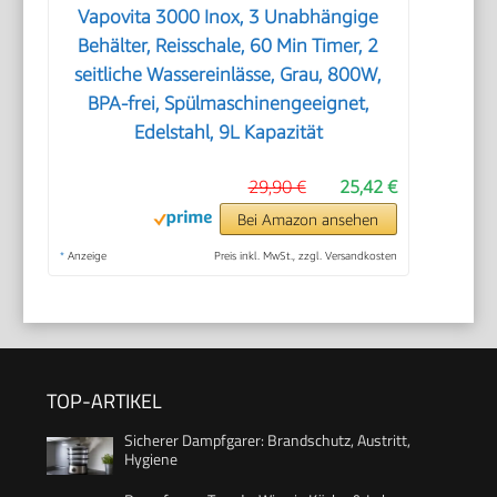
Vapovita 3000 Inox, 3 Unabhängige
Behälter, Reisschale, 60 Min Timer, 2
seitliche Wassereinlässe, Grau, 800W,
BPA-frei, Spülmaschinengeeignet,
Edelstahl, 9L Kapazität
29,90 €
25,42 €
Bei Amazon ansehen
*
Anzeige
Preis inkl. MwSt., zzgl. Versandkosten
TOP-ARTIKEL
Sicherer Dampfgarer: Brandschutz, Austritt,
Hygiene