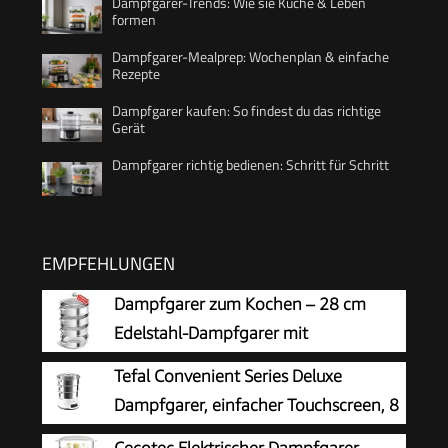
Dampfgarer-Trends: Wie sie Küche & Leben
formen
Dampfgarer-Mealprep: Wochenplan & einfache
Rezepte
Dampfgarer kaufen: So findest du das richtige
Gerät
Dampfgarer richtig bedienen: Schritt für Schritt
EMPFEHLUNGEN
Dampfgarer zum Kochen – 28 cm
Edelstahl-Dampfgarer mit
Dämpfeinsatz, 3/4/5-stöckiges
Tefal Convenient Series Deluxe
Kochgeschirr mit Deckel zum Garen von
Dampfgarer, einfacher Touchscreen, 8
Gemüse, Meeresfrüchten, Suppen, Eintöpfen
Programme, Garen auf 3 Ebenen,
Cecotec Elektrischer Dampfgarer