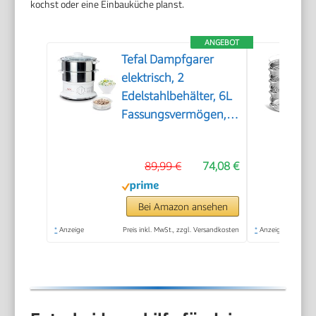
kochst oder eine Einbauküche planst.
ANGEBOT
Tefal Dampfgarer
elektrisch, 2
Edelstahlbehälter, 6L
Fassungsvermögen,
Dampfkocher mit
24cm Durchmesser,
89,99 €
74,08 €
Timer und
automatische
Abschaltung, 900W,
Bei Amazon ansehen
weiß, VC1451
*
Anzeige
Preis inkl. MwSt., zzgl. Versandkosten
*
Anzeige