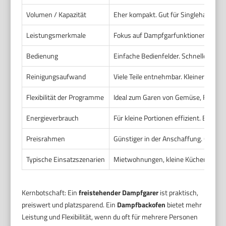
Volumen / Kapazität
Eher kompakt. Gut für Singlehaushalte
Leistungsmerkmale
Fokus auf Dampfgarfunktionen. Manc
Bedienung
Einfache Bedienfelder. Schnelle Start
Reinigungsaufwand
Viele Teile entnehmbar. Kleinere Inne
Flexibilität der Programme
Ideal zum Garen von Gemüse, Fisch u
Energieverbrauch
Für kleine Portionen effizient. Erwä
Preisrahmen
Günstiger in der Anschaffung. Gute Ei
Typische Einsatzszenarien
Mietwohnungen, kleine Küchen, geleg
Kernbotschaft: Ein
freistehender Dampfgarer
ist praktisch,
preiswert und platzsparend. Ein
Dampfbackofen
bietet mehr
Leistung und Flexibilität, wenn du oft für mehrere Personen