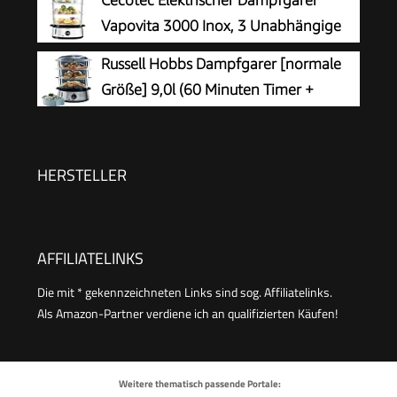
und Pasta (Vier)
Behälter aus Edelstahl, langlebige Qualität,
Vapovita 3000 Inox, 3 Unabhängige
gesunde Zubereitung, Edelstahl/weiß, VC502D
Behälter, Reisschale, 60 Min Timer, 2
Russell Hobbs Dampfgarer [normale
seitliche Wassereinlässe, Grau, 800W, BPA-frei,
Größe] 9,0l (60 Minuten Timer +
Spülmaschinengeeignet, Edelstahl, 9L Kapazität
Abschaltautomatik, 3
spülmaschinengeeignete Dampfgarbehälter +
Reisschale/Reiskocher + 6 Eierhalter/Eierkocher,
HERSTELLER
BPA-frei) 19270-56
AFFILIATELINKS
Die mit * gekennzeichneten Links sind sog. Affiliatelinks.
Als Amazon-Partner verdiene ich an qualifizierten Käufen!
Weitere thematisch passende Portale: