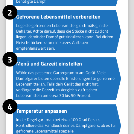
benötigte Dampf.
Gefrorene Lebensmittel vorbereiten
Lege die gefrorenen Lebensmittel gleichmäßig in die
Behälter. Achte darauf, dass die Stücke nicht zu dicht
liegen, damit der Dampf gut zirkulieren kann. Bei dicken
Fleischstücken kann ein kurzes Auftauen
empfehlenswert sein.
Menü und Garzeit einstellen
Wähle das passende Garprogramm am Gerät. Viele
Dampfgarer bieten spezielle Einstellungen für gefrorene
Lebensmittel an. Falls dein Gerät das nicht hat,
verlängere die Garzeit im Vergleich zu frischen
Lebensmitteln um etwa 30 bis 50 Prozent.
Temperatur anpassen
In der Regel gart man bei etwa 100 Grad Celsius.
Kontrolliere das Handbuch deines Dampfgarers, ob es für
gefrorene Lebensmittel spezielle