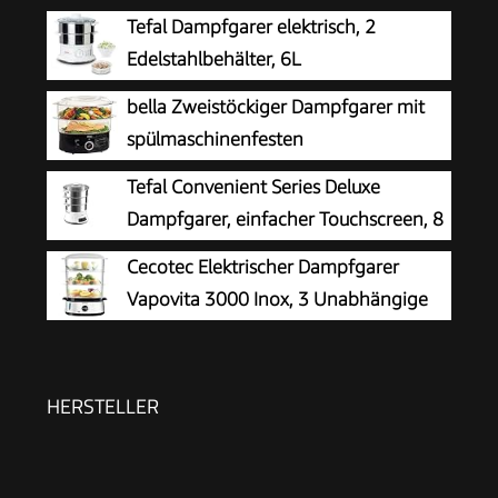
Tefal Dampfgarer elektrisch, 2
Edelstahlbehälter, 6L
Fassungsvermögen, Dampfkocher mit
bella Zweistöckiger Dampfgarer mit
24cm Durchmesser, Timer und automatische
spülmaschinenfesten
Abschaltung, 900W, weiß, VC1451
Deckeln,stapelbaren Körben und
Tefal Convenient Series Deluxe
herausnehmbarem Boden für
Dampfgarer, einfacher Touchscreen, 8
schnelles,gleichzeitiges Garen-automatische
Programme, Garen auf 3 Ebenen,
Cecotec Elektrischer Dampfgarer
Abschaltung u.Trockengehschutz,7,4l,Schwarz
Behälter aus Edelstahl, langlebige Qualität,
Vapovita 3000 Inox, 3 Unabhängige
gesunde Zubereitung, Edelstahl/weiß, VC502D
Behälter, Reisschale, 60 Min Timer, 2
seitliche Wassereinlässe, Grau, 800W, BPA-frei,
Spülmaschinengeeignet, Edelstahl, 9L Kapazität
HERSTELLER