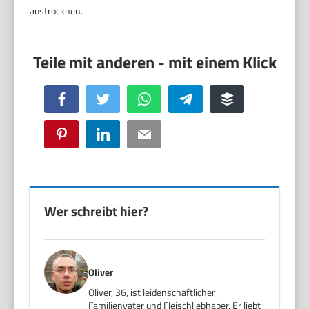
austrocknen.
Facebook
Twitter
WhatsApp
Telegram
Buffer
Pinterest
LinkedIn
Email
Wer schreibt hier?
Oliver
Oliver, 36, ist leidenschaftlicher
Familienvater und Fleischliebhaber. Er liebt