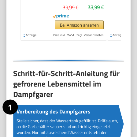
Kochgeschirr mit
39,99 €
33,99 €
Deckel zum Garen von
Gemüse,
Meeresfrüchten,
Bei Amazon ansehen
Suppen, Eintöpfen
*
Anzeige
Preis inkl. MwSt., zzgl. Versandkosten
*
Anzeige
und Pasta (Vier)
Schritt-für-Schritt-Anleitung für
gefrorene Lebensmittel im
Dampfgarer
Vorbereitung des Dampfgarers
Stelle sicher, dass der Wassertank gefüllt ist. Prüfe auch,
ob die Garbehälter sauber sind und richtig eingesetzt
wurden. Nur mit ausreichend Wasser entsteht der