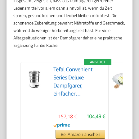
Insgesamt zeigt sich, dass das Dampfgaren gefrorener
Lebensmittel vor allem dann sinnvoll ist, wenn du Zeit
sparen, gesund kochen und flexibel bleiben möchtest. Die
schonende Zubereitung bewahrt Nährstoffe und Geschmack,
während du weniger Vorbereitungszeit hast. Für viele
Alltagssituationen ist der Dampfgarer daher eine praktische
Ergänzung für die Küche.
ANGEBOT
Tefal Convenient
Series Deluxe
Dampfgarer,
einfacher
Touchscreen, 8
Programme, Garen
157,18 €
104,49 €
auf 3 Ebenen,
Behälter aus
Edelstahl, langlebige
Bei Amazon ansehen